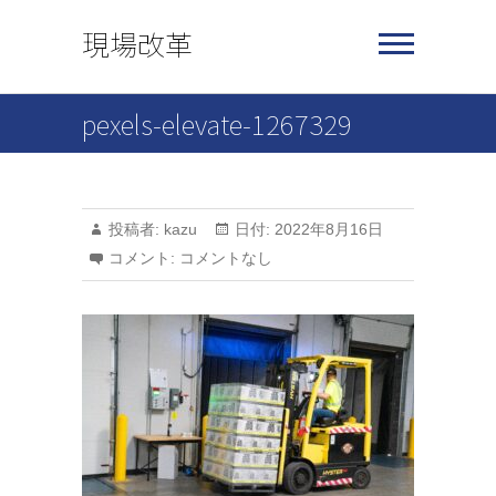
Skip
現場改革
to
content
pexels-elevate-1267329
投稿者:
kazu
日付:
2022年8月16日
コメント:
コメントなし