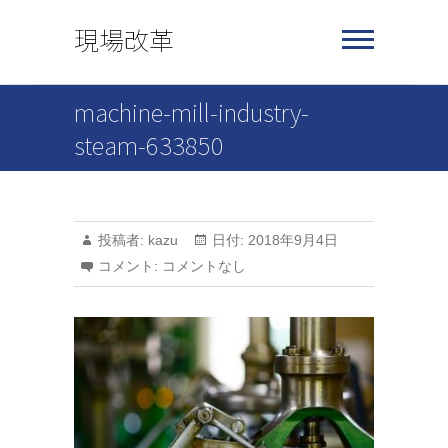
Skip
現場改革
to
content
machine-mill-industry-
steam-633850
投稿者:
kazu
日付:
2018年9月4日
コメント:
コメントなし