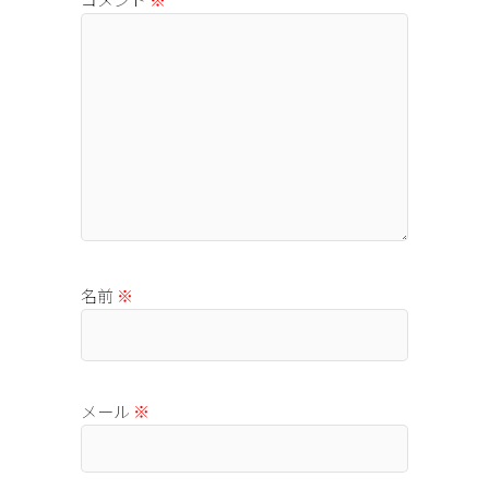
名前
※
メール
※