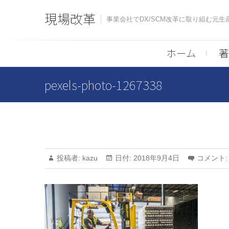
Skip
現場改革
to
事業会社でDX/SCM改革に取り組む元
content
ホーム
著
pexels-photo-1267338
投稿者:
kazu
日付:
2018年9月4日
コメント